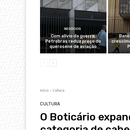
NEGÓCIOS
Com alívio da guerra,
Banc
Petrobras reduz preço do
crescime
querosene de aviação
P