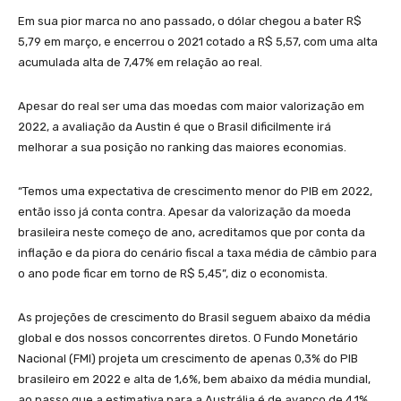
Em sua pior marca no ano passado, o dólar chegou a bater R$
5,79 em março, e encerrou o 2021 cotado a R$ 5,57, com uma alta
acumulada alta de 7,47% em relação ao real.
Apesar do real ser uma das moedas com maior valorização em
2022, a avaliação da Austin é que o Brasil dificilmente irá
melhorar a sua posição no ranking das maiores economias.
“Temos uma expectativa de crescimento menor do PIB em 2022,
então isso já conta contra. Apesar da valorização da moeda
brasileira neste começo de ano, acreditamos que por conta da
inflação e da piora do cenário fiscal a taxa média de câmbio para
o ano pode ficar em torno de R$ 5,45”, diz o economista.
As projeções de crescimento do Brasil seguem abaixo da média
global e dos nossos concorrentes diretos. O Fundo Monetário
Nacional (FMI) projeta um crescimento de apenas 0,3% do PIB
brasileiro em 2022 e alta de 1,6%, bem abaixo da média mundial,
ao passo que a estimativa para a Austrália é de avanço de 4,1%