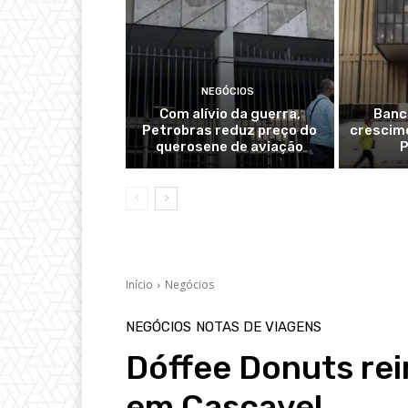
NEGÓCIOS
Com alívio da guerra,
Banc
Petrobras reduz preço do
crescime
querosene de aviação
P