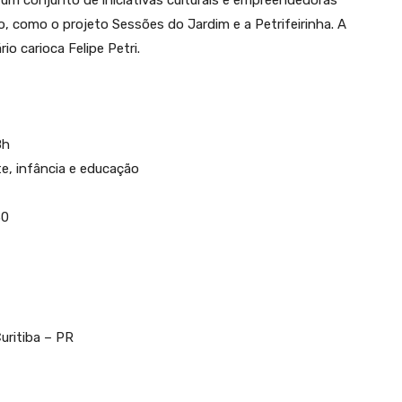
um conjunto de iniciativas culturais e empreendedoras
o, como o projeto Sessões do Jardim e a Petrifeirinha. A
o carioca Felipe Petri.
8h
e, infância e educação
30
uritiba – PR