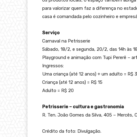
os produtos locais, o espaço também abriga 
para valorizar quem faz a diferença no estad
casa é comandada pelo cozinheiro e empresári
Serviço
Carnaval na Petrisserie
Sábado, 18/2, e segunda, 20/2, das 14h às 1
Playground e animação com Tupi Pererê – art
Ingressos:
Uma criança (até 12 anos) + um adulto = R$ 
Criança (até 12 anos) = R$ 15
Adulto = R$ 20
Petrisserie – cultura e gastronomia
R. Ten. João Gomes da Silva, 405 – Mercês, C
Crédito da foto: Divulgação.