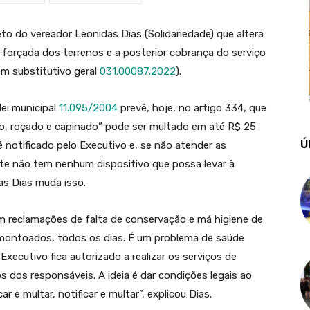
eto do vereador Leonidas Dias (Solidariedade) que altera
a forçada dos terrenos e a posterior cobrança do serviço
m substitutivo geral
031.00087.2022
).
ei municipal
11.095/2004
prevê, hoje, no artigo 334, que
o, roçado e capinado” pode ser multado em até R$ 25
Ú
é notificado pelo Executivo e, se não atender as
ente não tem nenhum dispositivo que possa levar à
as Dias muda isso.
m reclamações de falta de conservação e má higiene de
amontoados, todos os dias. É um problema de saúde
xecutivo fica autorizado a realizar os serviços de
dos responsáveis. A ideia é dar condições legais ao
ar e multar, notificar e multar”, explicou Dias.