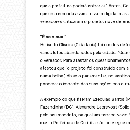
que a prefeitura poderá entrar ali”. Antes, C
que uma emenda assim fosse redigida, mas a
vereadores criticaram o projeto, nove defende
“É no visual”
Herivelto Oliveira (Cidadania) foi um dos d
vários lotes abandonados pela cidade. “Quand
o vereador. Para afastar os questionamentos j
atestou que “o projeto foi construído com a 
numa bolha”, disse o parlamentar, no sentid
ponderar o impacto das suas ações nas outr
A exemplo do que fizeram Ezequias Barros (P
Fazendinha (DC), Alexandre Leprevost (Solid
pelo seu mandato, na qual um terreno vazio
mas a Prefeitura de Curitiba não consegue m