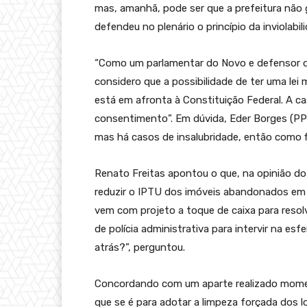
mas, amanhã, pode ser que a prefeitura não g
defendeu no plenário o princípio da inviolabil
“Como um parlamentar do Novo e defensor da 
considero que a possibilidade de ter uma lei m
está em afronta à Constituição Federal. A casa
consentimento”. Em dúvida, Eder Borges (PP) 
mas há casos de insalubridade, então como f
Renato Freitas apontou o que, na opinião do 
reduzir o IPTU dos imóveis abandonados em 5
vem com projeto a toque de caixa para resolv
de polícia administrativa para intervir na esf
atrás?”, perguntou.
Concordando com um aparte realizado moment
que se é para adotar a limpeza forçada dos l