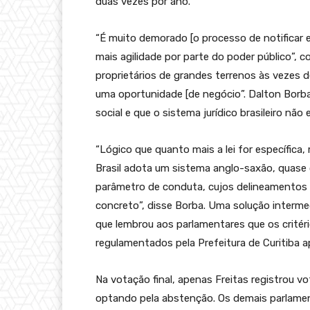
duas vezes por ano.
“É muito demorado [o processo de notificar 
mais agilidade por parte do poder público”, 
proprietários de grandes terrenos às vezes de
uma oportunidade [de negócio”. Dalton Borb
social e que o sistema jurídico brasileiro nã
“Lógico que quanto mais a lei for específica
Brasil adota um sistema anglo-saxão, quase 
parâmetro de conduta, cujos delineamentos s
concreto”, disse Borba. Uma solução intermed
que lembrou aos parlamentares que os critér
regulamentados pela Prefeitura de Curitiba a
Na votação final, apenas Freitas registrou v
optando pela abstenção. Os demais parlame