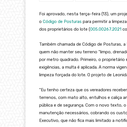
Foi aprovado, nesta terça-feira (13), um proj
o
Código de Posturas
para permitir a limpez
dos proprietários do lote (
005.00267.2021
co
Também chamada de Código de Posturas, a l
quem não manter seu terreno “limpo, drenad
por metro quadrado. Primeiro, o proprietário 
exigências, a multa é aplicada. A norma vig
limpeza forçada do lote. O projeto de Leonid
“Eu tenho certeza que os vereadores recebe
terrenos, com mato alto, entulhos e caliça 
pública e de segurança. Com o novo texto, o E
manutenção necessários, cobrando os custos 
Executivo, que não fica mais limitado a notific