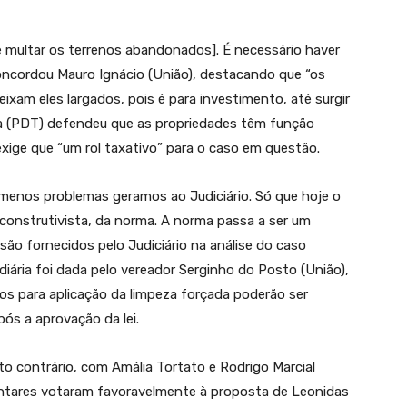
e multar os terrenos abandonados]. É necessário haver
concordou Mauro Ignácio (União), destacando que “os
ixam eles largados, pois é para investimento, até surgir
a (PDT) defendeu que as propriedades têm função
o exige que “um rol taxativo” para o caso em questão.
, menos problemas geramos ao Judiciário. Só que hoje o
construtivista, da norma. A norma passa a ser um
ão fornecidos pelo Judiciário na análise do caso
iária foi dada pelo vereador Serginho do Posto (União),
ios para aplicação da limpeza forçada poderão ser
pós a aprovação da lei.
oto contrário, com Amália Tortato e Rodrigo Marcial
ntares votaram favoravelmente à proposta de Leonidas