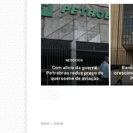
NEGÓCIOS
Com alívio da guerra,
Banc
Petrobras reduz preço do
crescime
querosene de aviação
P