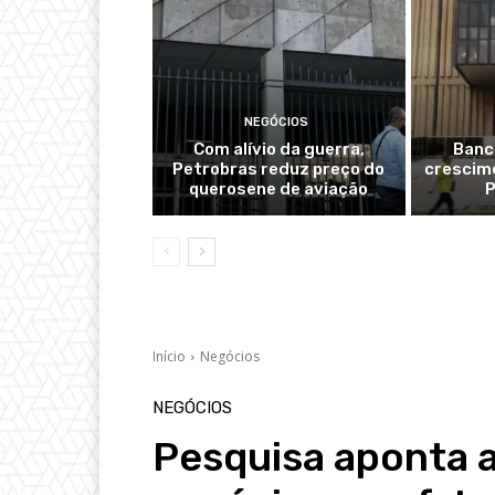
NEGÓCIOS
Com alívio da guerra,
Banc
Petrobras reduz preço do
crescime
querosene de aviação
P