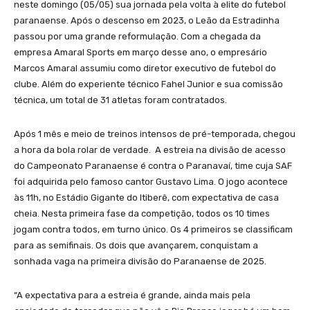
neste domingo (05/05) sua jornada pela volta à elite do futebol
paranaense. Após o descenso em 2023, o Leão da Estradinha
passou por uma grande reformulação. Com a chegada da
empresa Amaral Sports em março desse ano, o empresário
Marcos Amaral assumiu como diretor executivo de futebol do
clube. Além do experiente técnico Fahel Junior e sua comissão
técnica, um total de 31 atletas foram contratados.
Após 1 mês e meio de treinos intensos de pré-temporada, chegou
a hora da bola rolar de verdade. A estreia na divisão de acesso
do Campeonato Paranaense é contra o Paranavaí, time cuja SAF
foi adquirida pelo famoso cantor Gustavo Lima. O jogo acontece
às 11h, no Estádio Gigante do Itiberê, com expectativa de casa
cheia. Nesta primeira fase da competição, todos os 10 times
jogam contra todos, em turno único. Os 4 primeiros se classificam
para as semifinais. Os dois que avançarem, conquistam a
sonhada vaga na primeira divisão do Paranaense de 2025.
“A expectativa para a estreia é grande, ainda mais pela