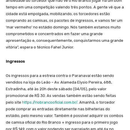
ansiedade do torcedor que não vê o Rio Branco jogar há um bom
tempo em uma competição valendo três pontos. A gente vê que a
cidade está empolgada, mobilizando, os torcedores estão
comprando as camisas, os pacotes de ingressos, e vamos ter um
‘mar vermelho’ no estádio domingo. Nós também estamos muito
comprometidos e concentrados em fazer uma grande
apresentação e, consequentemente, conquistarmos uma grande
vitória”, espera o técnico Fahel Junior.
Ingressos
Os ingressos para a estreia contra o Paranavaí estão sendo
vendidos na loja do Leão – Av. Alameda Elysio Pereira, 688,
Estradinha, até às 20h deste sábado (04/05), pelo valor
promocional de R$ 30. As vendas também estão sendo feitas
pelo site
https://riobrancooficial.com.br/
. Amanhã, o torcedor
pode comprar as entradas diretamente nas bilheterias do
estádio, pelo mesmo valor. Também é possível adquirir os combos
de camisa oficial do Rio Branco + ingresso para o primeiro jogo
por R$ 149, com o valor podendo ser parcelado em até 6x no