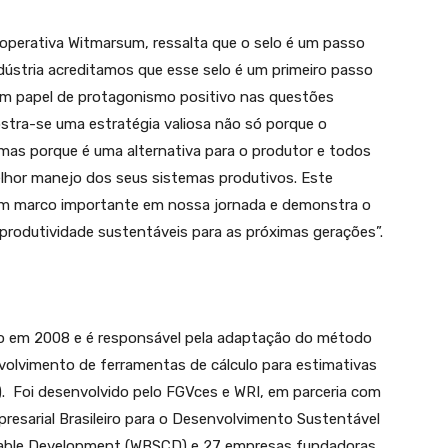
operativa Witmarsum, ressalta que o selo é um passo
ústria acreditamos que esse selo é um primeiro passo
um papel de protagonismo positivo nas questões
ostra-se uma estratégia valiosa não só porque o
as porque é uma alternativa para o produtor e todos
elhor manejo dos seus sistemas produtivos. Este
 um marco importante em nossa jornada e demonstra o
produtividade sustentáveis para as próximas gerações”.
ado em 2008 e é responsável pela adaptação do método
volvimento de ferramentas de cálculo para estimativas
. Foi desenvolvido pelo FGVces e WRI, em parceria com
resarial Brasileiro para o Desenvolvimento Sustentável
inable Development (WBSCD) e 27 empresas fundadoras.