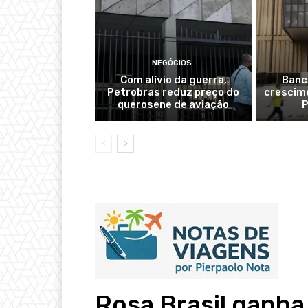
NEGÓCIOS
Com alívio da guerra,
Banc
Petrobras reduz preço do
crescime
querosene de aviação
P