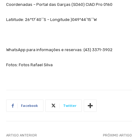
Coordenadas – Portal das Garças (SD60) CIAD Pro 0160
Latiitude: 26º17´40´´S – Longitude:)049º44´15´´W
WhatsApp para informações e reservas: (43) 3371-3902
Fotos: Fotos Rafael Silva
Facebook
Twitter
ARTIGO ANTERIOR
PRÓXIMO ARTIGO