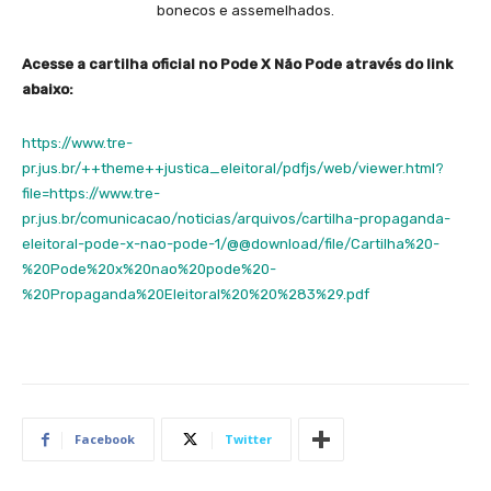
bonecos e assemelhados.
Acesse a cartilha oficial no Pode X Não Pode através do link
abaixo:
https://www.tre-
pr.jus.br/++theme++justica_eleitoral/pdfjs/web/viewer.html?
file=https://www.tre-
pr.jus.br/comunicacao/noticias/arquivos/cartilha-propaganda-
eleitoral-pode-x-nao-pode-1/@@download/file/Cartilha%20-
%20Pode%20x%20nao%20pode%20-
%20Propaganda%20Eleitoral%20%20%283%29.pdf
Facebook
Twitter