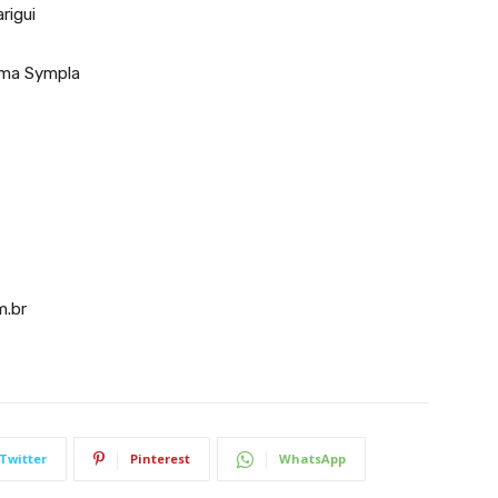
rigui
rma Sympla
m.br
Twitter
Pinterest
WhatsApp