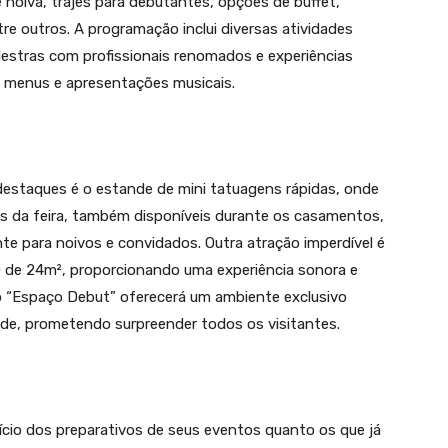
e noiva, trajes para debutantes, opções de buffet,
tre outros. A programação inclui diversas atividades
lestras com profissionais renomados e experiências
 menus e apresentações musicais.
destaques é o estande de mini tatuagens rápidas, onde
tes da feira, também disponíveis durante os casamentos,
e para noivos e convidados. Outra atração imperdível é
 de 24m², proporcionando uma experiência sonora e
 o “Espaço Debut” oferecerá um ambiente exclusivo
ade, prometendo surpreender todos os visitantes.
nício dos preparativos de seus eventos quanto os que já