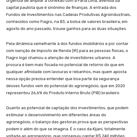
urgência de ampliar a conexão com a Faria Lima, avenida da
capital paulista que é sinônimo de finanças. A entrada dos
Fundos de Investimentos nas Cadeias Produtivas Agroindustriais,
conhecidos como Fiagro, na B3, a bolsa de valores brasileira, em
agosto do ano passado, trouxe ganhos para as duas situações.
Pela dinâmica semelhante à dos fundos imobiliários e por contar
com isenção de Imposto de Renda (IR) para as pessoas físicas, o
Fiagro logo chamou a atenção de investidores urbanos. A
procura é bem mais focada no potencial de retorno do que em
qualquer afinidade com lavouras e rebanhos, mas quem aposta
nessa opção precisa entender que boa parte da segurança
desses fundos vem do potencial do agronegócio, que em 2020
representou 26,6% do Produto Interno Bruto (PIB) brasileiro.
Quanto ao potencial de captação dos investimentos, que podem
estimular o desenvolvimento em diferentes áreas do
agronegócio, o balanço das gestoras prova que as perspectivas
podem ir além do que se imagina. É o caso da Kijani, totalmente
voltada ao agronegócio, que conseguiu captar R$ 240 milhões