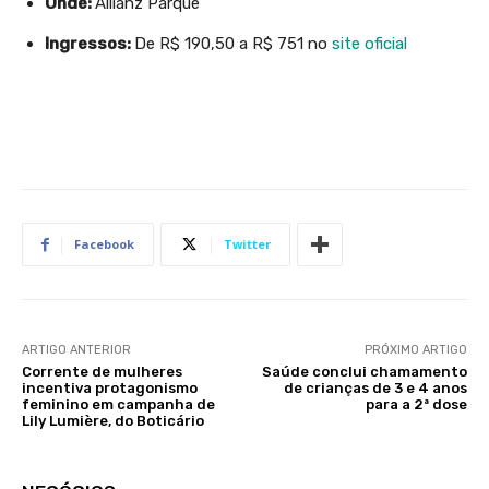
Onde:
Allianz Parque
Ingressos:
De R$ 190,50 a R$ 751 no
site oficial
Facebook
Twitter
ARTIGO ANTERIOR
PRÓXIMO ARTIGO
Corrente de mulheres
Saúde conclui chamamento
incentiva protagonismo
de crianças de 3 e 4 anos
feminino em campanha de
para a 2ª dose
Lily Lumière, do Boticário