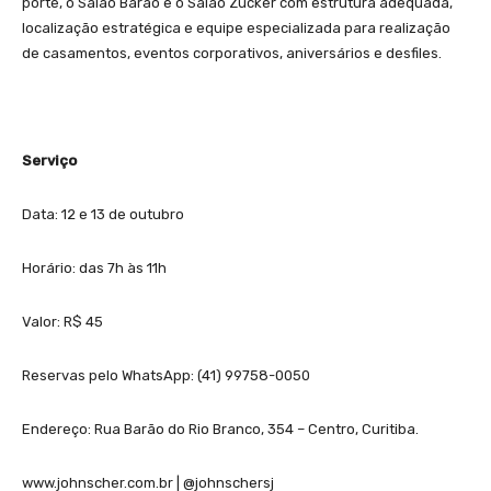
porte, o Salão Barão e o Salão Zuckêr com estrutura adequada,
localização estratégica e equipe especializada para realização
de casamentos, eventos corporativos, aniversários e desfiles.
Serviço
Data: 12 e 13 de outubro
Horário: das 7h às 11h
Valor: R$ 45
Reservas pelo WhatsApp: (41) 99758-0050
Endereço: Rua Barão do Rio Branco, 354 – Centro, Curitiba.
www.johnscher.com.br | @johnschersj