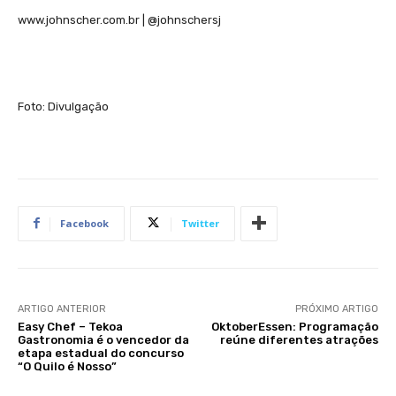
www.johnscher.com.br | @johnschersj
Foto: Divulgação
Facebook
Twitter
ARTIGO ANTERIOR
PRÓXIMO ARTIGO
Easy Chef – Tekoa
OktoberEssen: Programação
Gastronomia é o vencedor da
reúne diferentes atrações
etapa estadual do concurso
“O Quilo é Nosso”