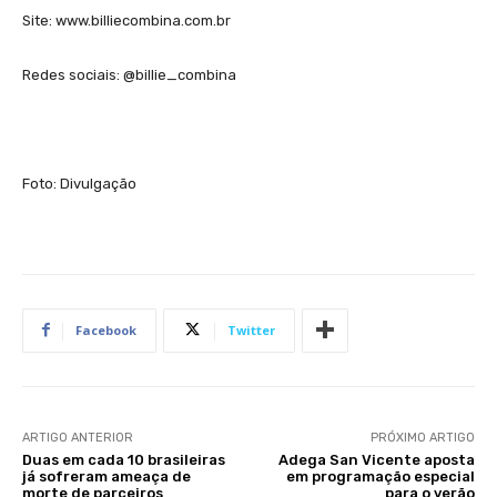
Site: www.billiecombina.com.br
Redes sociais: @billie_combina
Foto: Divulgação
Facebook
Twitter
ARTIGO ANTERIOR
PRÓXIMO ARTIGO
Duas em cada 10 brasileiras
Adega San Vicente aposta
já sofreram ameaça de
em programação especial
morte de parceiros
para o verão