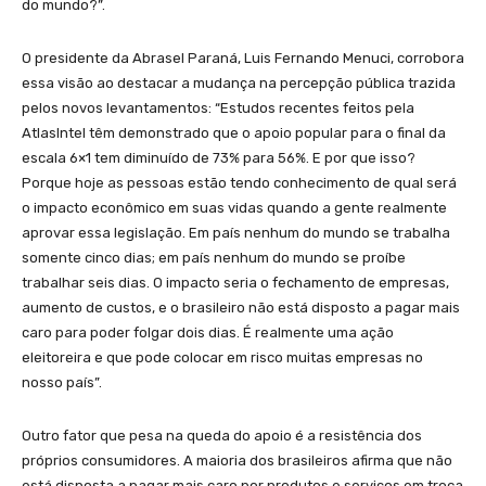
do mundo?”.
O presidente da Abrasel Paraná, Luis Fernando Menuci, corrobora
essa visão ao destacar a mudança na percepção pública trazida
pelos novos levantamentos: “Estudos recentes feitos pela
AtlasIntel têm demonstrado que o apoio popular para o final da
escala 6×1 tem diminuído de 73% para 56%. E por que isso?
Porque hoje as pessoas estão tendo conhecimento de qual será
o impacto econômico em suas vidas quando a gente realmente
aprovar essa legislação. Em país nenhum do mundo se trabalha
somente cinco dias; em país nenhum do mundo se proíbe
trabalhar seis dias. O impacto seria o fechamento de empresas,
aumento de custos, e o brasileiro não está disposto a pagar mais
caro para poder folgar dois dias. É realmente uma ação
eleitoreira e que pode colocar em risco muitas empresas no
nosso país”.
Outro fator que pesa na queda do apoio é a resistência dos
próprios consumidores. A maioria dos brasileiros afirma que não
está disposta a pagar mais caro por produtos e serviços em troca