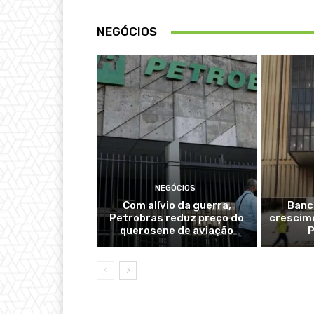
NEGÓCIOS
NEGÓCIOS
Com alívio da guerra,
Banc
Petrobras reduz preço do
crescime
querosene de aviação
P