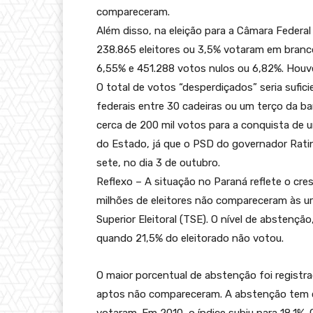
compareceram.
Além disso, na eleição para a Câmara Federal
238.865 eleitores ou 3,5% votaram em branc
6,55% e 451.288 votos nulos ou 6,82%. Houve
O total de votos “desperdiçados” seria sufi
federais entre 30 cadeiras ou um terço da b
cerca de 200 mil votos para a conquista de 
do Estado, já que o PSD do governador Ratin
sete, no dia 3 de outubro.
Reflexo – A situação no Paraná reflete o cr
milhões de eleitores não compareceram às ur
Superior Eleitoral (TSE). O nível de abstenção
quando 21,5% do eleitorado não votou.
O maior porcentual de abstenção foi registr
aptos não compareceram. A abstenção tem c