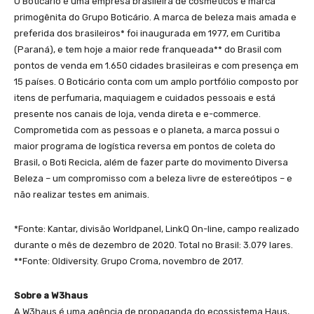
O Boticário é uma empresa brasileira de cosméticos e marca
primogênita do Grupo Boticário. A marca de beleza mais amada e
preferida dos brasileiros* foi inaugurada em 1977, em Curitiba
(Paraná), e tem hoje a maior rede franqueada** do Brasil com
pontos de venda em 1.650 cidades brasileiras e com presença em
15 países. O Boticário conta com um amplo portfólio composto por
itens de perfumaria, maquiagem e cuidados pessoais e está
presente nos canais de loja, venda direta e e-commerce.
Comprometida com as pessoas e o planeta, a marca possui o
maior programa de logística reversa em pontos de coleta do
Brasil, o Boti Recicla, além de fazer parte do movimento Diversa
Beleza – um compromisso com a beleza livre de estereótipos – e
não realizar testes em animais.
*Fonte: Kantar, divisão Worldpanel, LinkQ On-line, campo realizado
durante o mês de dezembro de 2020. Total no Brasil: 3.079 lares.
**Fonte: Oldiversity. Grupo Croma, novembro de 2017.
Sobre a W3haus
A W3haus é uma agência de propaganda do ecossistema Haus,