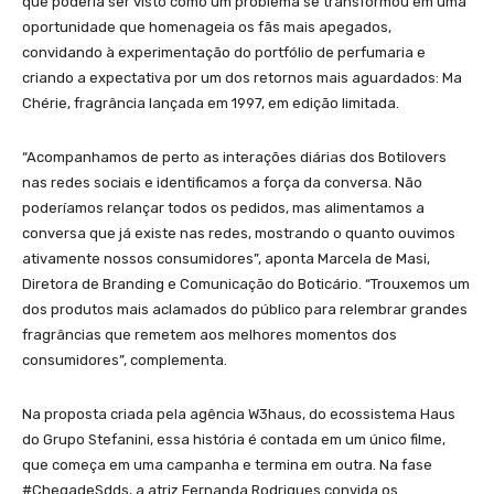
que poderia ser visto como um problema se transformou em uma
oportunidade que homenageia os fãs mais apegados,
convidando à experimentação do portfólio de perfumaria e
criando a expectativa por um dos retornos mais aguardados: Ma
Chérie, fragrância lançada em 1997, em edição limitada.
“Acompanhamos de perto as interações diárias dos Botilovers
nas redes sociais e identificamos a força da conversa. Não
poderíamos relançar todos os pedidos, mas alimentamos a
conversa que já existe nas redes, mostrando o quanto ouvimos
ativamente nossos consumidores”, aponta Marcela de Masi,
Diretora de Branding e Comunicação do Boticário. “Trouxemos um
dos produtos mais aclamados do público para relembrar grandes
fragrâncias que remetem aos melhores momentos dos
consumidores”, complementa.
Na proposta criada pela agência W3haus, do ecossistema Haus
do Grupo Stefanini, essa história é contada em um único filme,
que começa em uma campanha e termina em outra. Na fase
#ChegadeSdds, a atriz Fernanda Rodrigues convida os