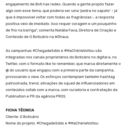
engajamento de Boti nas redes. Quando a gente propôs fazer
algo com esse tema, que poderia ser uma ‘pedra no sapato’ – já
que é impossível voltar com todas as fragrâncias–, a resposta
positiva veio de imediato. Isso requer coragem e um pouquinho
de frio na barriga”, comenta Natália Fava, Diretora de Criação e
Conteúdo de O Boticário na W3haus.
As campanhas #ChegadeSdds e #MaChérieVoltou são
integradas nos canais proprietários do Boticário no digital e, no
Twitter, com o formato like to remember, que marca diretamente o
@ do usuário que engajou com a primeira parte da campanha,
provocando o view. Os esforços contemplam também hashtag
patrocinada, trend, ativações de squad de influenciadores em
conteúdos collab com a marca, com curadoria e contratação da
Publination e PR da agência PROS.
FICHA TÉCNICA
Cliente: O Boticário
Nome do projeto: #ChegadeSdds e #MaChérieVoltou