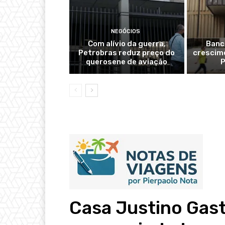
NEGÓCIOS
Com alívio da guerra,
Banc
Petrobras reduz preço do
crescime
querosene de aviação
P