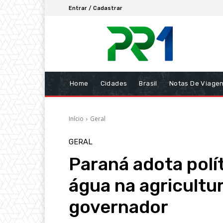
Entrar / Cadastrar
Home
Cidades
Brasil
Notas De Viage
Início
Geral
GERAL
Paraná adota polí
água na agricultu
governador