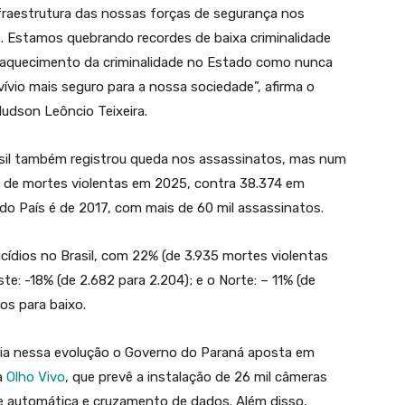
fraestrutura das nossas forças de segurança nos
. Estamos quebrando recordes de baixa criminalidade
raquecimento da criminalidade no Estado como nunca
vio mais seguro para a nossa sociedade”, afirma o
Hudson Leôncio Teixeira.
asil também registrou queda nos assassinatos, mas num
s de mortes violentas em 2025, contra 38.374 em
 do País é de 2017, com mais de 60 mil assassinatos.
cídios no Brasil, com 22% (de 3.935 mortes violentas
: -18% (de 2.682 para 2.204); e o Norte: – 11% (de
os para baixo.
ia nessa evolução o Governo do Paraná aposta em
a
Olho Vivo
, que prevê a instalação de 26 mil câmeras
se automática e cruzamento de dados. Além disso,