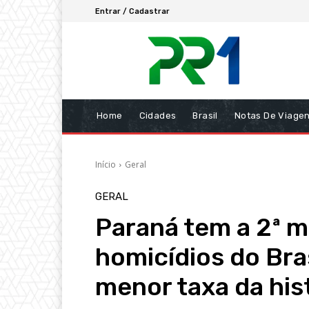
Entrar / Cadastrar
Home
Cidades
Brasil
Notas De Viage
Início
Geral
GERAL
Paraná tem a 2ª m
homicídios do Bra
menor taxa da his