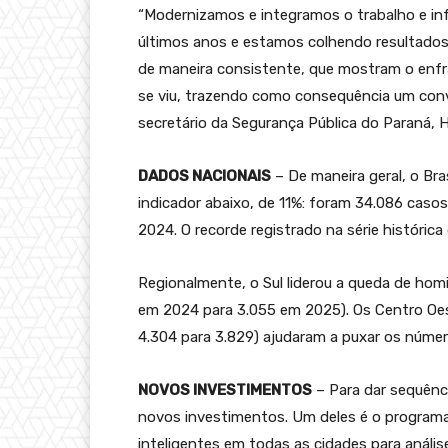
“Modernizamos e integramos o trabalho e in
últimos anos e estamos colhendo resultados
de maneira consistente, que mostram o enf
se viu, trazendo como consequência um conví
secretário da Segurança Pública do Paraná, 
DADOS NACIONAIS
– De maneira geral, o Br
indicador abaixo, de 11%: foram 34.086 caso
2024. O recorde registrado na série histórica
Regionalmente, o Sul liderou a queda de homi
em 2024 para 3.055 em 2025). Os Centro Oeste
4.304 para 3.829) ajudaram a puxar os númer
NOVOS INVESTIMENTOS
– Para dar sequênc
novos investimentos. Um deles é o program
inteligentes em todas as cidades para análi