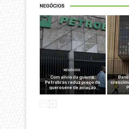
NEGÓCIOS
NEGÓCIOS
Com alívio da guerra,
Banc
Petrobras reduz preço do
crescime
querosene de aviação
P