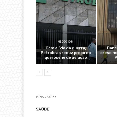
NEGÓCIOS
Com alívio da guerra,
Banc
Petrobras reduz preço do
crescime
querosene de aviação
P