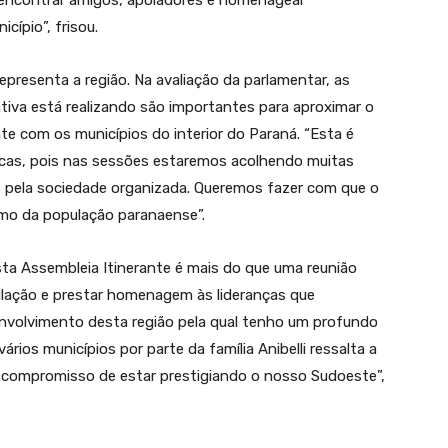
encontrar amigos, apoiadores e homenagear
cípio”, frisou.
resenta a região. Na avaliação da parlamentar, as
ativa está realizando são importantes para aproximar o
te com os municípios do interior do Paraná. “Esta é
licas, pois nas sessões estaremos acolhendo muitas
s pela sociedade organizada. Queremos fazer com que o
imo da população paranaense”.
sta Assembleia Itinerante é mais do que uma reunião
pulação e prestar homenagem às lideranças que
olvimento desta região pela qual tenho um profundo
vários municípios por parte da família Anibelli ressalta a
 o compromisso de estar prestigiando o nosso Sudoeste”,