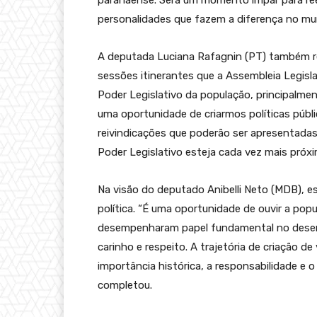
paranaense. Será um momento ímpar para re
personalidades que fazem a diferença no muni
A deputada Luciana Rafagnin (PT) também rep
sessões itinerantes que a Assembleia Legisl
Poder Legislativo da população, principalmen
uma oportunidade de criarmos políticas púb
reivindicações que poderão ser apresentada
Poder Legislativo esteja cada vez mais próx
Na visão do deputado Anibelli Neto (MDB), e
política. “É uma oportunidade de ouvir a po
desempenharam papel fundamental no desenv
carinho e respeito. A trajetória de criação de 
importância histórica, a responsabilidade e
completou.