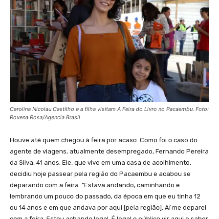
Carolina Nicolau Castilho e a filha visitam A Feira do Livro no Pacaembu. Foto:
Rovena Rosa/Agencia Brasil
Houve até quem chegou à feira por acaso. Como foi o caso do
agente de viagens, atualmente desempregado, Fernando Pereira
da Silva, 41 anos. Ele, que vive em uma casa de acolhimento,
decidiu hoje passear pela região do Pacaembu e acabou se
deparando com a feira. “Estava andando, caminhando e
lembrando um pouco do passado, da época em que eu tinha 12
ou 14 anos e em que andava por aqui [pela região]. Aí me deparei
com a feira. Estou achando legal. É legal o público vir aqui e saber