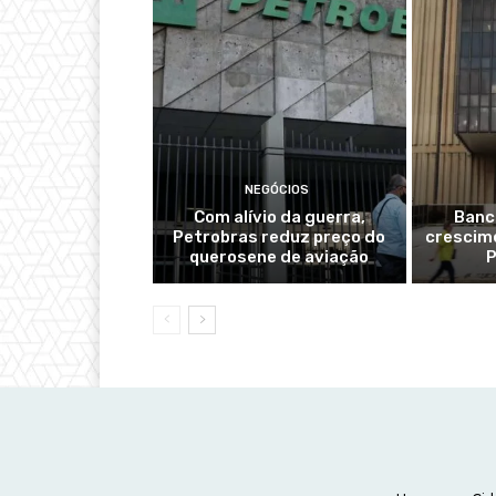
NEGÓCIOS
Com alívio da guerra,
Banc
Petrobras reduz preço do
crescime
querosene de aviação
P