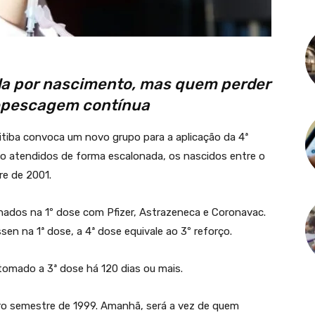
a por nascimento, mas quem perder
repescagem contínua
ritiba convoca um novo grupo para a aplicação da 4ª
ão atendidos de forma escalonada, os nascidos entre o
re de 2001.
inados na 1º dose com Pfizer, Astrazeneca e Coronavac.
n na 1ª dose, a 4ª dose equivale ao 3º reforço.
 tomado a 3ª dose há 120 dias ou mais.
iro semestre de 1999. Amanhã, será a vez de quem