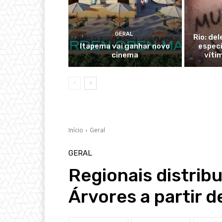
GERAL
Rio: de
Itapema vai ganhar novo
especi
cinema
víti