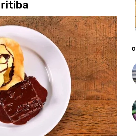
ritiba
O