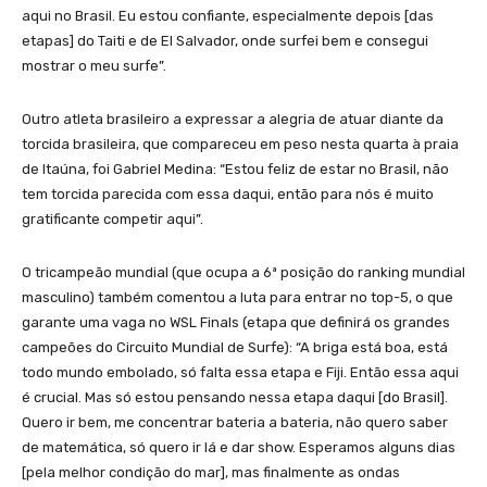
aqui no Brasil. Eu estou confiante, especialmente depois [das
etapas] do Taiti e de El Salvador, onde surfei bem e consegui
mostrar o meu surfe”.
Outro atleta brasileiro a expressar a alegria de atuar diante da
torcida brasileira, que compareceu em peso nesta quarta à praia
de Itaúna, foi Gabriel Medina: “Estou feliz de estar no Brasil, não
tem torcida parecida com essa daqui, então para nós é muito
gratificante competir aqui”.
O tricampeão mundial (que ocupa a 6ª posição do ranking mundial
masculino) também comentou a luta para entrar no top-5, o que
garante uma vaga no WSL Finals (etapa que definirá os grandes
campeões do Circuito Mundial de Surfe): “A briga está boa, está
todo mundo embolado, só falta essa etapa e Fiji. Então essa aqui
é crucial. Mas só estou pensando nessa etapa daqui [do Brasil].
Quero ir bem, me concentrar bateria a bateria, não quero saber
de matemática, só quero ir lá e dar show. Esperamos alguns dias
[pela melhor condição do mar], mas finalmente as ondas