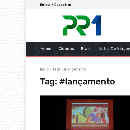
Entrar / Cadastrar
Home
Cidades
Brasil
Notas De Viage
Início
Tags
#lançamento
Tag:
#lançamento