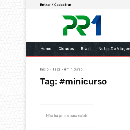
Entrar / Cadastrar
Home
Cidades
Brasil
Notas De Viage
Início
Tags
#minicurso
Tag:
#minicurso
Não há posts para exibir