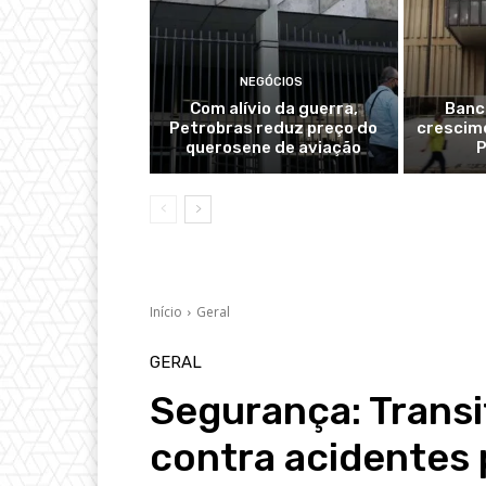
NEGÓCIOS
Com alívio da guerra,
Banc
Petrobras reduz preço do
crescime
querosene de aviação
P