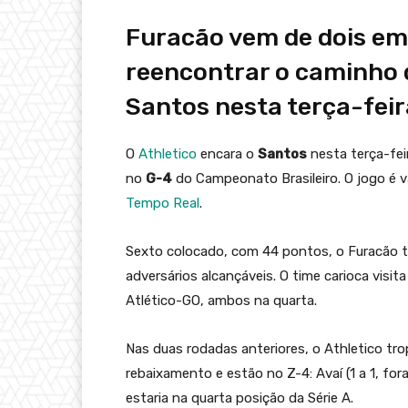
Furacão vem de dois em
reencontrar o caminho d
Santos nesta terça-feira
O
Athletico
encara o
Santos
nesta terça-feir
no
G-4
do Campeonato Brasileiro. O jogo é vá
Tempo Real
.
Sexto colocado, com 44 pontos, o Furacão t
adversários alcançáveis. O time carioca visit
Atlético-GO, ambos na quarta.
Nas duas rodadas anteriores, o Athletico t
rebaixamento e estão no Z-4: Avaí (1 a 1, for
estaria na quarta posição da Série A.