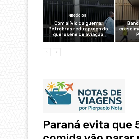
NEGÓCIOS
Com alívio da guerra,
Banc
Petrobras reduz preço do
crescime
querosene de aviação
P