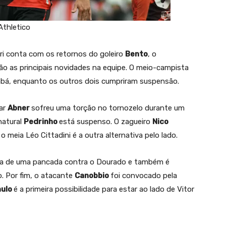
Athletico
ari conta com os retornos do goleiro
Bento
, o
ão as principais novidades na equipe. O meio-campista
iabá, enquanto os outros dois cumpriram suspensão.
lar
Abner
sofreu uma torção no tornozelo durante um
natural
Pedrinho
está suspenso. O zagueiro
Nico
 meia Léo Cittadini é a outra alternativa pelo lado.
ra de uma pancada contra o Dourado e também é
. Por fim, o atacante
Canobbio
foi convocado pela
ulo
é a primeira possibilidade para estar ao lado de Vitor