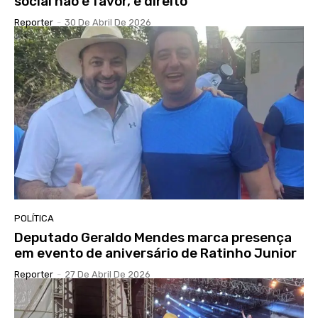
social não é favor, é direito”
Reporter
-
30 De Abril De 2026
POLÍTICA
Deputado Geraldo Mendes marca presença
em evento de aniversário de Ratinho Junior
Reporter
-
27 De Abril De 2026