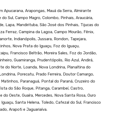
em Apucarana, Arapongas, Mauá da Serra, Almirante
 do Sul, Campo Magro, Colombo, Pinhais, Araucária,
, Lapa, Mandirituba, São José dos Pinhais, Tijucas do
boza Ferraz, Campina da Lagoa, Campo Mourão, Fênix,
anorte, Indianópolis, Jussara, Rondon, Tapejara,
zinhos, Nova Prata do Iguaçu, Foz do Iguaçu,
aipu, Francisco Beltrão, Moreira Sales, Foz do Jordão,
heiro, Guamiranga, Prudentópolis, Rio Azul, Andirá,
nte do Norte, Loanda, Nova Londrina, Planaltina do
 Londrina, Porecatu, Prado Ferreira, Doutor Camargo,
, Matinhos, Paranaguá, Pontal do Paraná, Cruzeiro do
Vista do São Roque, Pitanga, Carambeí, Castro,
nte do Oeste, Guaíra, Mercedes, Nova Santa Rosa, Ouro
Iguaçu, Santa Helena, Toledo, Cafezal do Sul, Francisco
do, Arapoti e Jaguariaíva.