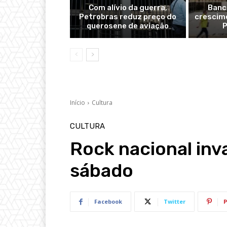
Com alívio da guerra,
Banc
Petrobras reduz preço do
crescime
querosene de aviação
P