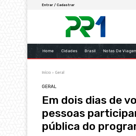
Entrar / Cadastrar
Home
Cidades
Brasil
Notas De Viage
Início
Geral
GERAL
Em dois dias de vo
pessoas participa
pública do progra