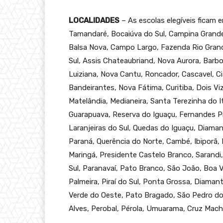
LOCALIDADES
– As escolas elegíveis ficam 
Tamandaré, Bocaiúva do Sul, Campina Grande
Balsa Nova, Campo Largo, Fazenda Rio Grande
Sul, Assis Chateaubriand, Nova Aurora, Bar
Luiziana, Nova Cantu, Roncador, Cascavel, Ci
Bandeirantes, Nova Fátima, Curitiba, Dois Vi
Matelândia, Medianeira, Santa Terezinha do It
Guarapuava, Reserva do Iguaçu, Fernandes Pin
Laranjeiras do Sul, Quedas do Iguaçu, Diama
Paraná, Querência do Norte, Cambé, Ibiporã,
Maringá, Presidente Castelo Branco, Sarandi
Sul, Paranavaí, Pato Branco, São João, Boa 
Palmeira, Piraí do Sul, Ponta Grossa, Diama
Verde do Oeste, Pato Bragado, São Pedro do 
Alves, Perobal, Pérola, Umuarama, Cruz Macha