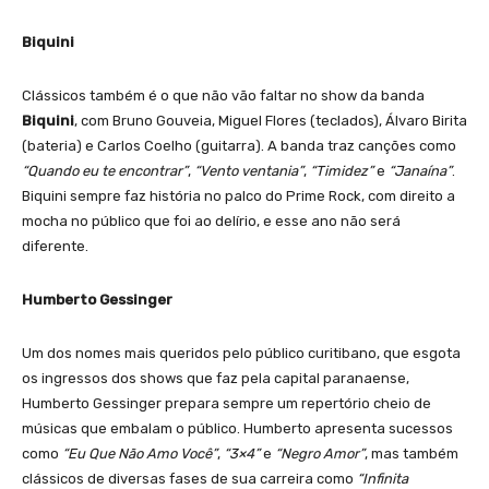
Biquini
Clássicos também é o que não vão faltar no show da banda
Biquini
, com Bruno Gouveia, Miguel Flores (teclados), Álvaro Birita
(bateria) e Carlos Coelho (guitarra). A banda traz canções como
“Quando eu te encontrar”
,
“Vento ventania”
,
“Timidez”
e
“Janaína”
.
Biquini sempre faz história no palco do Prime Rock, com direito a
mocha no público que foi ao delírio, e esse ano não será
diferente.
Humberto Gessinger
Um dos nomes mais queridos pelo público curitibano, que esgota
os ingressos dos shows que faz pela capital paranaense,
Humberto Gessinger prepara sempre um repertório cheio de
músicas que embalam o público. Humberto apresenta sucessos
como
“Eu Que Não Amo Você”
,
“3×4”
e
“Negro Amor”
, mas também
clássicos de diversas fases de sua carreira como
“Infinita