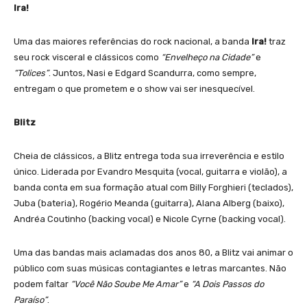
Ira!
Uma das maiores referências do rock nacional, a banda
Ira!
traz
seu rock visceral e clássicos como
“Envelheço na Cidade”
e
“Tolices”
. Juntos, Nasi e Edgard Scandurra, como sempre,
entregam o que prometem e o show vai ser inesquecível.
Blitz
Cheia de clássicos, a Blitz entrega toda sua irreverência e estilo
único. Liderada por Evandro Mesquita (vocal, guitarra e violão), a
banda conta em sua formação atual com Billy Forghieri (teclados),
Juba (bateria), Rogério Meanda (guitarra), Alana Alberg (baixo),
Andréa Coutinho (backing vocal) e Nicole Cyrne (backing vocal).
Uma das bandas mais aclamadas dos anos 80, a Blitz vai animar o
público com suas músicas contagiantes e letras marcantes. Não
podem faltar
“Você Não Soube Me Amar”
e
“A Dois Passos do
Paraíso”
.