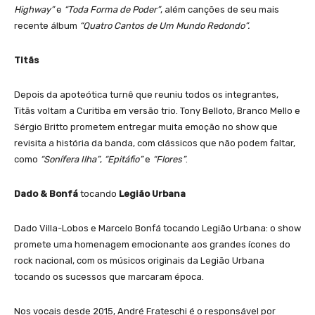
Highway”
e
“Toda Forma de Poder”
, além canções de seu mais
recente álbum
“Quatro Cantos de Um Mundo Redondo”.
Titãs
Depois da apoteótica turnê que reuniu todos os integrantes,
Titãs voltam a Curitiba em versão trio. Tony Belloto, Branco Mello e
Sérgio Britto prometem entregar muita emoção no show que
revisita a história da banda, com clássicos que não podem faltar,
como
“Sonífera Ilha”
,
“Epitáfio”
e
“Flores”
.
Dado & Bonfá
tocando
Legião Urbana
Dado Villa-Lobos e Marcelo Bonfá tocando Legião Urbana: o show
promete uma homenagem emocionante aos grandes ícones do
rock nacional, com os músicos originais da Legião Urbana
tocando os sucessos que marcaram época.
Nos vocais desde 2015, André Frateschi é o responsável por