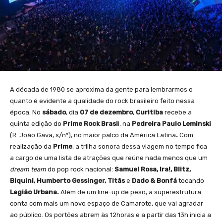
A década de 1980 se aproxima da gente para lembrarmos o
quanto é evidente a qualidade do rock brasileiro feito nessa
época. No
sábado
, dia
07 de dezembro
,
Curitiba
recebe a
quinta edição do
Prime Rock Brasi
l, na
Pedreira Paulo Leminski
(R. João Gava, s/nº), no maior palco da América Latina
.
Com
realização da
Prime
, a trilha sonora dessa viagem no tempo fica
a cargo de uma lista de atrações que reúne nada menos que um
dream team
do pop rock nacional:
Samuel Rosa, Ira!, Blitz,
Biquini, Humberto Gessinger, Titãs
e
Dado & Bonfá
tocando
Legião Urbana.
Além de um line-up de peso, a superestrutura
conta com mais um novo espaço de Camarote, que vai agradar
ao público. Os portões abrem às 12horas e a partir das 13h inicia a