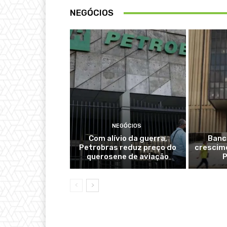
NEGÓCIOS
NEGÓCIOS
Com alívio da guerra,
Banc
Petrobras reduz preço do
crescime
querosene de aviação
P