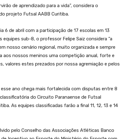
irão de aprendizado para a vida”, considera o
do projeto Futsal AABB Curitiba.
dia 6 de abril com a participação de 17 escolas em 13
equipes sub-8, o professor Felipe Saiz considera “a
em nosso cenário regional, muito organizada e sempre
cia aos nossos meninos uma competição anual, forte e
, valores estes prezados por nossa agremiação e pelos
e esse ano chega mais fortalecida com disputas entre 8
e classificatória do Circuito Paranaense de Futsal
ba. As equipes classificadas farão a final 11, 12, 13 e 14
olvido pelo Conselho das Associações Atléticas Banco
i de Incentivo ao Esporte do Ministério do Esporte com