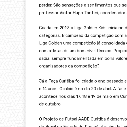
perder. São sensações e sentimentos que serv
professor Victor Hugo Tanferi, coordenador 
Criada em 2019, a Liga Golden Kids inicia no 
categorias. Bicampeão da competição com as 
Liga Golden uma competição já consolidada 
com atletas de um bom nível técnico. Propi
sadia, sempre fundamentada em bons valores
organizadores da competição”.
Já a Taça Curitiba foi criada o ano passado 
e 14 anos. O início é no dia 20 de abril. A fas
acontece nos dias 17, 18 e 19 de maio em Curiti
de outubro.
O Projeto de Futsal AABB Curitiba é desenv
do Brasil do Estado do Paraná através da Le