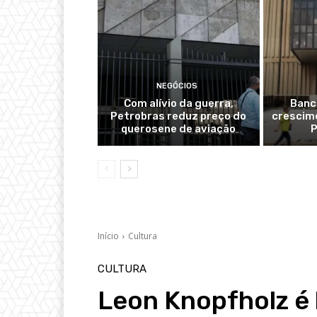
NEGÓCIOS
Com alívio da guerra,
Banc
Petrobras reduz preço do
crescime
querosene de aviação
P