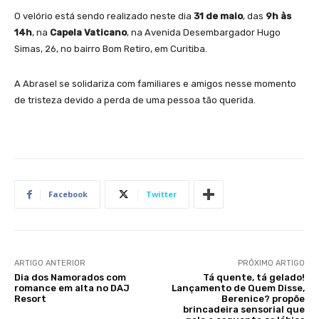
O velório está sendo realizado neste dia
31 de maio
, das
9h às
14h
, na
Capela Vaticano
, na Avenida Desembargador Hugo
Simas, 26, no bairro Bom Retiro, em Curitiba.
A Abrasel se solidariza com familiares e amigos nesse momento
de tristeza devido a perda de uma pessoa tão querida.
Facebook
Twitter
ARTIGO ANTERIOR
PRÓXIMO ARTIGO
Dia dos Namorados com
Tá quente, tá gelado!
romance em alta no DAJ
Lançamento de Quem Disse,
Resort
Berenice? propõe
brincadeira sensorial que