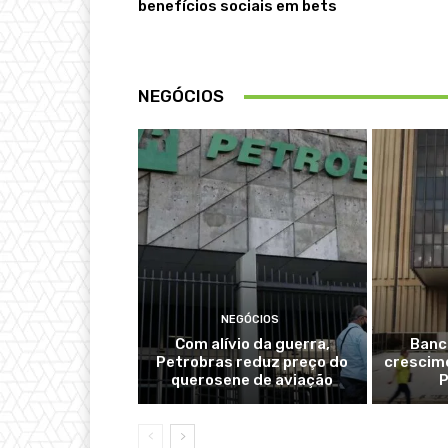
benefícios sociais em bets
NEGÓCIOS
NEGÓCIOS
Com alívio da guerra,
Banc
Petrobras reduz preço do
crescime
querosene de aviação
P