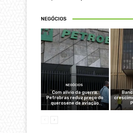
NEGÓCIOS
NEGÓCIOS
Com alívio da guerra,
Banc
Petrobras reduz preço do
crescime
querosene de aviação
P