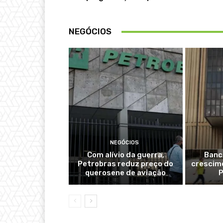
NEGÓCIOS
NEGÓCIOS
Com alívio da guerra,
Banc
Petrobras reduz preço do
crescime
querosene de aviação
P